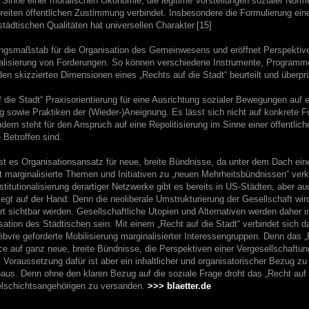
 Sinne einer moralischen Ökonomie, die legitime Vorstellungen sozialer Norm
 breiten öffentlichen Zustimmung verbindet. Insbesondere die Formulierung ei
tädtischen Qualitäten hat universellen Charakter.[15]
ungsmaßstab für die Organisation des Gemeinwesens und eröffnet Perspektiv
ionalisierung von Forderungen. So können verschiedene Instrumente, Programme
en skizzierten Dimensionen eines „Rechts auf die Stadt“ beurteilt und überpr
 die Stadt“ Praxisorientierung für eine Ausrichtung sozialer Bewegungen auf e
 sowie Praktiken der (Wieder-)Aneignung. Es lässt sich nicht auf konkrete 
ern steht für den Anspruch auf eine Repolitisierung im Sinne einer öffentlic
 Betroffen sind.
ist es Organisationsansatz für neue, breite Bündnisse, da unter dem Dach ein
t marginalisierte Themen und Initiativen zu „neuen Mehrheitsbündnissen“ ver
stitutionalisierung derartiger Netzwerke gibt es bereits in US-Städten, aber a
egt auf der Hand: Denn die neoliberale Umstrukturierung der Gesellschaft wird
t sichtbar werden. Gesellschaftliche Utopien und Alternativen werden daher
isation des Städtischen sein. Mit einem „Recht auf die Stadt“ verbindet sich d
èbvre geforderte Mobilisierung marginalisierter Interessengruppen. Denn das „
ce auf ganz neue, breite Bündnisse, die Perspektiven einer Vergesellschaftun
 Voraussetzung dafür ist aber ein inhaltlicher und organisatorischer Bezug zu 
aus. Denn ohne den klaren Bezug auf die soziale Frage droht das „Recht auf d
telschichtsangehörigen zu versanden.
>>> blaetter.de