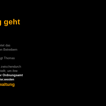
g geht
etet das
en Betreibern
klagt Thomas
nd zwischendurch
ellt, um ihre
er Ordnungsamt
der.westen
waltung