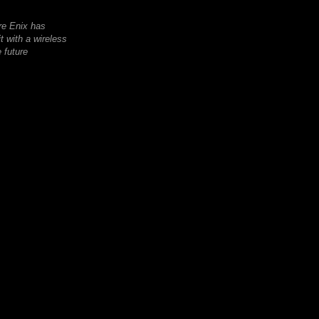
re Enix has
 with a wireless
 future