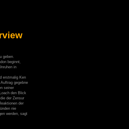
rview
zu geben.
ndon beginnt,
Unruhen in
rd erstmalig Ken
 Auftrag gegebne
en seiner
 Loach den Blick
 die der Zensur
 Reaktionen der
ründen nie
gen werden, sagt