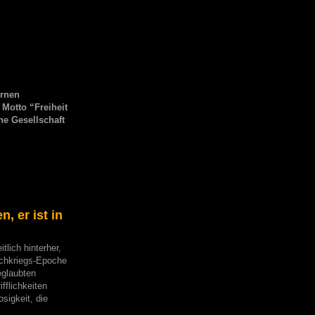
ernen
 Motto “Freiheit
ene Gesellschaft
 er ist in
lich hinterher,
Nachkriegs-Epoche
eglaubten
fflichkeiten
sigkeit, die