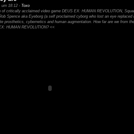
1 um 18:12 -
Toxo
nch of critically acclaimed video game DEUS EX: HUMAN REVOLUTION, Squa
b Spence aka Eyeborg (a self proclaimed cyborg who lost an eye replaced it
ate prosthetics, cybernetics and human augmentation. How far are we from the
US EX: HUMAN REVOLUTION?
<<