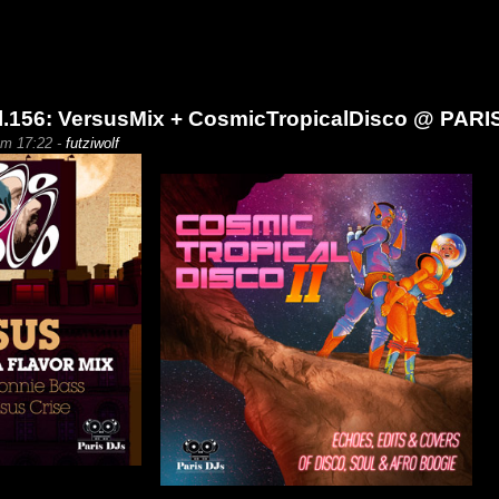
.156: VersusMix + CosmicTropicalDisco @ PARI
um 17:22 -
futziwolf