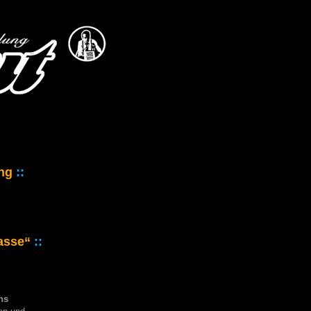
ng
::
lasse“
::
ns