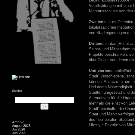
Legitimationsressource im
Verpflichtungen mit einer
Nichtausschluss von den s
Zweitens
ist es Orientier
lokalstaatlichen Institut
von Stadtregierungen mit d
Drittens
ist das „Recht auf
Selbst- und Mitbestimmung
Projekte beschränken, sond
über Dinge, von denen alle
Und viertens
schließlich 
Stadt“ verschiedene, sons
können. Ansätze für die In
Und deren Notwendigkeit li
Suche
Städten umgesetzt und dor
Alternativen für die Organ
mehr als die einst von Lef
Stadt“ beinhaltet die Chan
Staat und Markt verfolgen.
des neoliberalen Stadtumb
Archive
Lifestyle-Revolte von Mit
August 2026
Juli 2026
Juni 2026