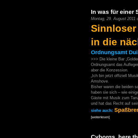
In was für einer
Montag, 29. August 2011 
Sinnloser
in die nä
Ordnungsamt Duis
>>> Die kleine Bar „Golden
Ordnungsamt das Auflegen 
aber die Konzession.
„Ich bin jetzt offiziell Mu
Amshove.
Bisher waren die beiden s
haben sie sich – wie einig
Gäste mit Musik zum Tanz
und hat das Recht auf sei
Spaßbrem
siehe
auch:
[weiterlesen]
Cyborgs, here th