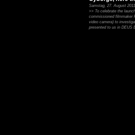
Samstag, 27. August 201
>>
To celebrate the lau
commissioned filmmaker Ro
video camera) to investig
presented to us in DE