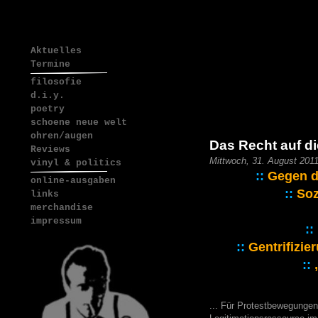
Aktuelles
Termine
filosofie
d.i.y.
poetry
schoene neue welt
ohren/augen
Das Recht auf di
Reviews
Mittwoch, 31. August 201
vinyl & politics
::
Gegen d
online-ausgaben
::
Soz
links
merchandise
impressum
::
::
Gentrifizie
::
... Für Protestbewegungen