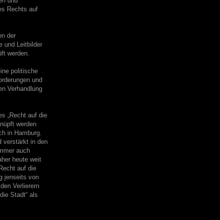
en und
nes Rechts auf
en der
 und Leitbilder
üft werden.
ine politische
Forderungen und
hen Verhandlung
es „Recht auf die
knüpft werden
uch in Hamburg.
 verstärkt in den
 immer auch
aher heute weit
Recht auf die
g jenseits von
den Verlierern
ie Stadt“ als