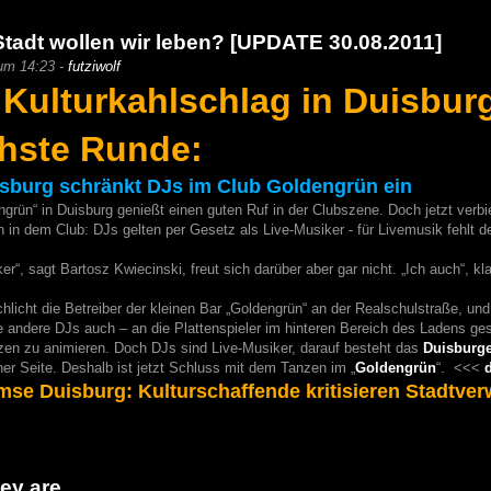
 Stadt wollen wir leben? [UPDATE 30.08.2011]
um 14:23 -
futziwolf
 Kulturkahlschlag in Duisbur
chste Runde:
burg schränkt DJs im Club Goldengrün ein
grün“ in Duisburg genießt einen guten Ruf in der Clubszene. Doch jetzt verbi
in dem Club: DJs gelten per Gesetz als Live-Musiker - für Livemusik fehlt d
siker“, sagt Bartosz Kwiecinski, freut sich darüber aber gar nicht. „Ich auch“, 
chlicht die Betreiber der kleinen Bar „Goldengrün“ an der Realschulstraße, u
e andere DJs auch – an die Plattenspieler im hinteren Bereich des Ladens gest
en zu animieren. Doch DJs sind Live-Musiker, darauf besteht das
Duisburg
ner Seite. Deshalb ist jetzt Schluss mit dem Tanzen im „
Goldengrün
“. <<<
se Duisburg: Kulturschaffende kritisieren Stadtver
ey are