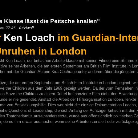
 Klasse lässt die Peitsche knallen"
um 22:45 -
futziwolf
r
Ken Loach
im Guardian-Inte
Unruhen in London
cht Ken Loach, der britischen Arbeiterklasse mit seinen Filmen eine Stimme 
tive seiner Arbeiten, die am ersten September am British Film Institute in Lo
her mit der Guardian-Autorin Kira Cochrane unter anderem über die jüngsten 
ve, die am ersten September am British Film Institute in London beginnt, wi
e the Children aus dem Jahr 1969 gezeigt werden. Da der vom Fernsehen in
ion Save the Children zu einem Drittel kofinanzierte Film nicht den Erwartung
rde er nie gesendet. Anstatt die Arbeit der Hilfsorganisation zu loben, lenkte
leme von Entwicklungshilfe. Dies war nicht die einzige Dokumentation Loachs,
eihe Questions of Leadership, die sich Anfang der Achtziger kritisch mit den
n Thatcherismus auseinandersetzte, wurde aus offensichtlich politischen G
ge, ob es ihm etwas ausmache, wenn seine Arbeiten zensiert oder zurückgezo