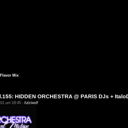
 Flavor Mix
l.155: HIDDEN ORCHESTRA @ PARIS DJs + Italo
011 um 18:45 -
futziwolf