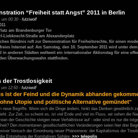
stration “Freiheit statt Angst” 2011 in Berlin
1 um 00:30 -
futziwolf
011
 Platz am Brandenburger Tor
l-Liebknecht-Straße am Alexanderplatz
liches Bündnis ruft zur Demonstration für Freiheitsrechte, für einen mod
freies Internet auf: Am Samstag, den 10. September 2011 wird unter dem
d in anderen Städten weltweit ein internationaler Aktionstag für eine off
den Überwachungswahn stattfinden.
 der Trostlosigkeit
1 um 12:50 -
futziwolf
s ist der Feind und die Dynamik abhanden gekommen,
 ohne Utopie und politische Alternative gemündet"
 neue Begriffe. Wenn sich die Dinge ändern, hinkt das Denken gewöhnlich zeit
ieht. Zur Zeit, so scheint es, ist viel Ende und viel im Fluss, wir sehen die 
an der Geschichte steigen neue Verhältnisse auf - oder sind es nur die totg
eit? Den momentanen gesellschaftlichen Veränderungen seien hier drei Begri
lexiver Versuch der Einordnung neuer Phänomene: der Kapitalismus der Trostlo
die Entstehung der Komitativen Sphäre.
>>> telepolis