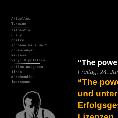
Aktuelles
Termine
filosofie
d.i.y.
poetry
schoene neue welt
ohren/augen
Reviews
“The powe
vinyl & politics
online-ausgaben
Freitag, 24. J
links
merchandise
“The powe
impressum
und unter
Erfolgsge
Lizenzen.