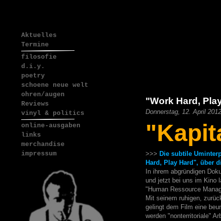
Aktuelles
Termine
filosofie
d.i.y.
poetry
schoene neue welt
ohren/augen
"Work Hard, Pla
Reviews
Donnerstag, 12. April 201
vinyl & politics
"Kapit
online-ausgaben
links
merchandise
>>>
Die subtile Uminter
impressum
Hard, Play Hard", über
In ihrem abgründigen Doku
und jetzt bei uns im Kino 
"Human Ressource Managem
Mit seinem ruhigen, zurück
gelingt dem Film eine beu
werden "nonterritoriale" A