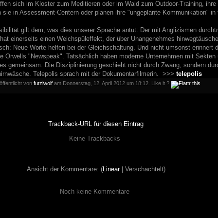
fen sich im Kloster zum Meditieren oder im Wald zum Outdoor-Training, ihre
en sie in Assessment-Centern oder planen ihre "ungeplante Kommunikation" in 
ilität gilt dem, was dies unserer Sprache antut: Der mit Anglizismen durcht
, hat einerseits einen Weichspüleffekt, der über Unangenehmes hinwegtäuschen
isch: Neue Worte helfen bei der Gleichschaltung. Und nicht umsonst erinnert d
 Orwells "Newspeak". Tatsächlich haben moderne Unternehmen mit Sekten u
es gemeinsam: Die Disziplinierung geschieht nicht durch Zwang, sondern durc
hirnwäsche. Telepolis sprach mit der Dokumentarfilmerin. >>>
telepolis
öffentlicht von
futziwolf
am Donnerstag, 12. April 2012 um 18:12. Like it ?
Trackback-URL für diesen Eintrag
Keine Trackbacks
Ansicht der Kommentare: (
Linear
| Verschachtelt)
Noch keine Kommentare