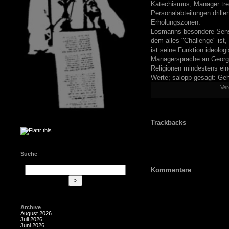
Katechismus; Manager tref
Personalabteilungen drill
Erholungszonen.
Losmanns besondere Sensib
dem alles "Challenge" ist
ist seine Funktion ideolog
Managersprache an George
Religionen mindestens ein
Werte; salopp gesagt: Ge
Ver
Trackbacks
Suche
Kommentare
Archive
August 2026
Juli 2026
Juni 2026