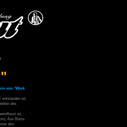
s
n"
orin von "Work
 entstanden ist,
Welten des
einflusst ist,
min). Aus Büros
ester den