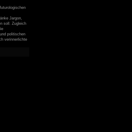
futurologischen
ränke Jargon,
 soll. Zugleich
ie
nd politischen
h verinnerlichte