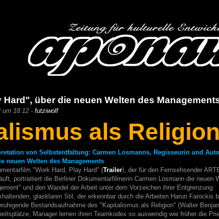
y Hard", über die neuen Welten des Management
2 um 18:12 -
futziwolf
alismus als Religio
pretation von Selbstentfaltung: Carmen Losmanns, Regisseurin und Aut
 die neuen Welten des Managements
mentarfilm "Work Hard, Play Hard" (
Trailer
), der für den Fernsehsender ARTE
läuft, portraitiert die Berliner Dokumentarfilmerin Carmen Losmann die neuen 
ent" und den Wandel der Arbeit unter dem Vorzeichen ihrer Entgrenzung.
haltenden, glasklaren Stil, der erkennbar durch die Arbeiten Harun Farockis be
nruhigende Bestandsaufnahme des "Kapitalismus als Religion" (Walter Benja
rbeitsplätze, Manager lernen ihren Teamkodex so auswendig wie früher die Pri