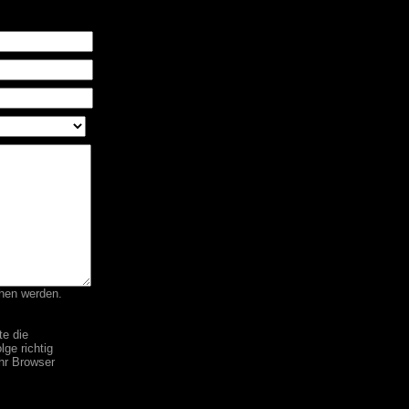
chen werden.
e die
ge richtig
hr Browser