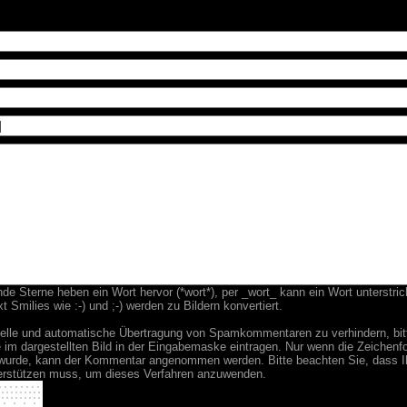
e Sterne heben ein Wort hervor (*wort*), per _wort_ kann ein Wort unterstri
t Smilies wie :-) und ;-) werden zu Bildern konvertiert.
lle und automatische Übertragung von Spamkommentaren zu verhindern, bitt
 im dargestellten Bild in der Eingabemaske eintragen. Nur wenn die Zeichenfol
wurde, kann der Kommentar angenommen werden. Bitte beachten Sie, dass I
erstützen muss, um dieses Verfahren anzuwenden.