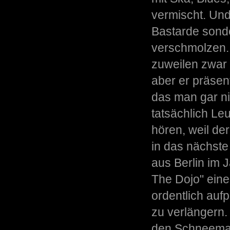
vermischt. Und 
Bastarde sonde
verschmolzen.
zuweilen zwar
aber er präsen
das man gar n
tatsächlich Le
hören, weil de
in das nächst
aus Berlin im
The Dojo" eine
ordentlich auf
zu verlängern
den Schneema