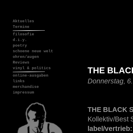
Aktuelles
Termine
filosofie
d.i.y.
poetry
schoene neue welt
ohren/augen
Reviews
THE BLACK
vinyl & politics
online-ausgaben
Donnerstag, 6
links
merchandise
impressum
THE BLACK SE
Kollektiv/Best
label/vertrieb: