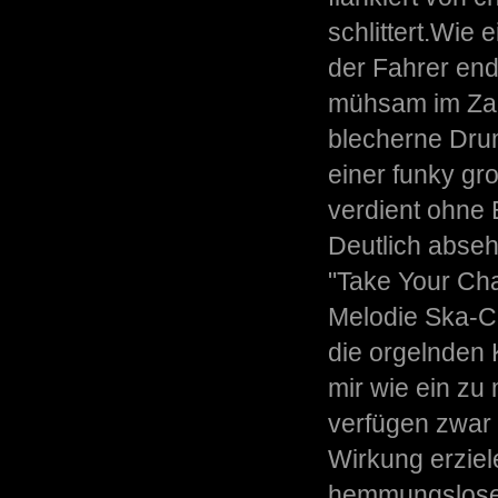
schlittert.Wie 
der Fahrer endl
mühsam im Zau
blecherne Drum
einer funky gr
verdient ohne 
Deutlich abseh
"Take Your Cha
Melodie Ska-Ch
die orgelnden 
mir wie ein zu
verfügen zwar 
Wirkung erziel
hemmungsloser