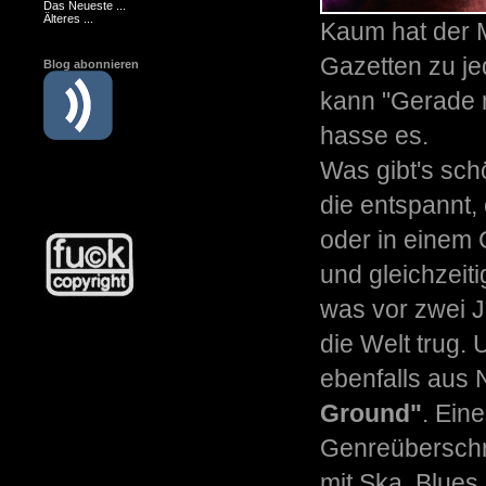
Das Neueste ...
Älteres ...
Kaum hat der 
Gazetten zu je
Blog abonnieren
kann "Gerade n
hasse es.
Was gibt's sch
die entspannt
oder in einem 
und gleichzeit
was vor zwei 
die Welt trug.
ebenfalls aus
Ground"
. Ein
Genreüberschr
mit Ska, Blues