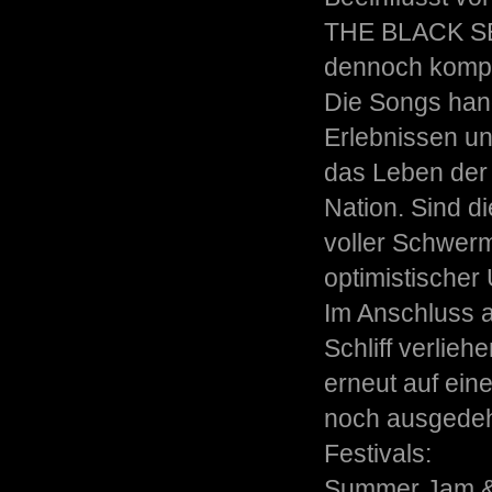
THE BLACK SE
dennoch kompro
Die Songs hand
Erlebnissen un
das Leben der 
Nation. Sind di
voller Schwermu
optimistischer
Im Anschluss a
Schliff verli
erneut auf ein
noch ausgedehn
Festivals:
Summer Jam &