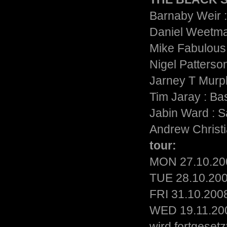
Barnaby Weir :
Daniel Weetma
Mike Fabulous 
Nigel Patterso
Jarney T Murp
Tim Jaray : Ba
Jabin Ward : 
Andrew Christ
tour:
MON 27.10.200
TUE 28.10.200
FRI 31.10.200
WED 19.11.200
wird fortgesetz