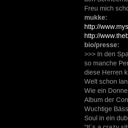
Freu mich scho
mukke:
http://www.my
http://www.th
bio/presse:
>>> In den Sp
so manche Perle
diese Herren k
Welt schon la
Wie ein Donner
Album der Com
Wuchtige Bässe
Soul in ein du
"It`s a crazy s