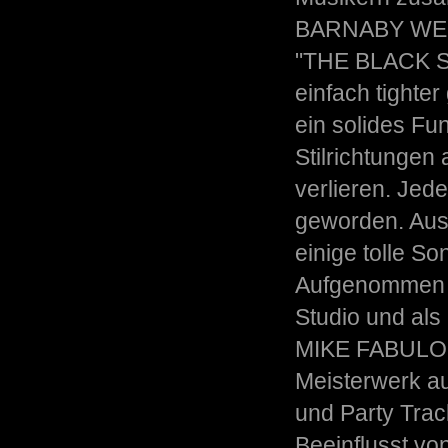
BARNABY WEIR 
"THE BLACK S
einfach tighte
ein solides Fu
Stilrichtunge
verlieren. Jede
geworden. Aus
einige tolle S
Aufgenommen 
Studio und als
MIKE FABULOUS
Meisterwerk a
und Party Trac
Beeinflusst vo