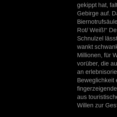
gekippt hat, fa
Gebirge auf. D
Biernotrufsäul
Rot/ Weiß!“ Der
Schnulzel läss
wankt schwank
Millionen, für
vorüber, die a
an erlebnisori
Beweglichkeit e
fingerzeigende
aus touristisch
Willen zur Ges