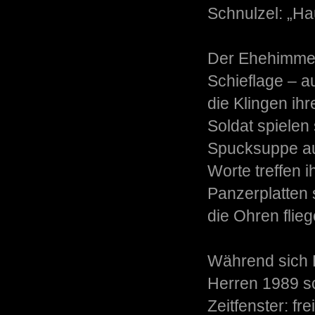
Schnulzel: „Ha
Der Ehehimmel
Schieflage – a
die Klingen ihr
Soldat spielen
Spucksuppe aus
Worte treffen i
Panzerplatten 
die Ohren flie
Während sich F
Herren 1989 sc
Zeitfenster: fr