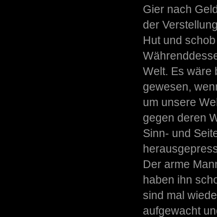
Gier nach Geld
der Verstellun
Hut und schob 
Währenddessen
Welt. Es wäre b
gewesen, wenn 
um unsere Wel
gegen deren W
Sinn- und Sei
herausgepress
Der arme Mann 
haben ihn scho
sind mal wieder
aufgewacht und