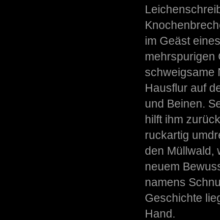
Leichenschreib
Knochenbrecher
im Geäst eine
mehrspurigen G
schweigsame Na
Hausflur auf d
und Beinen. Sei
hilft ihm zurüc
ruckartig umdr
den Müllwald, 
neuem Bewusst
namens Schnul
Geschichte lie
Hand.