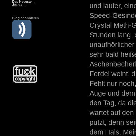
Das Neueste ...
und lauter, ei
Älteres ...
Speed-Gesindel
Blog abonnieren
Crystal Meth-G
Stunden lang,
unaufhörlicher
sehr bald heiß
Aschenbecher
Ferdel weint, 
Fehlt nur noch
Auge und dem S
den Tag, da di
wartet auf den
putzt, denn se
dem Hals. Mein