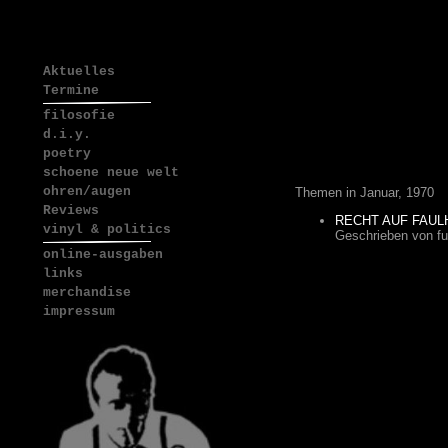
Aktuelles
Termine
filosofie
d.i.y.
poetry
schoene neue welt
ohren/augen
Themen in Januar, 1970
Reviews
RECHT AUF FAUL
vinyl & politics
Geschrieben von
fu
online-ausgaben
links
merchandise
impressum