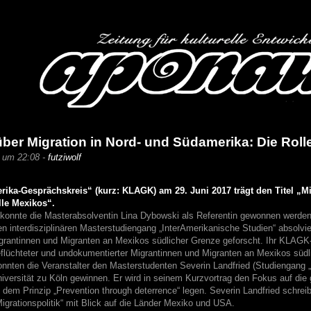
ber Migration in Nord- und Südamerika: Die Roll
7 um 22:08 -
futziwolf
rika-Gesprächskreis“ (kurz: KLAGK) am 29. Juni 2017 trägt den Titel „Mi
le Mexikos“.
onnte die Masterabsolventin Lina Dybowski als Referentin gewonnen werden.
den interdisziplinären Masterstudiengang „InterAmerikanische Studien“ absolvier
igrantinnen und Migranten an Mexikos südlicher Grenze geforscht. Ihr KLAGK
geflüchteter und undokumentierter Migrantinnen und Migranten an Mexikos südl
onnten die Veranstalter den Masterstudenten Severin Landfried (Studiengang 
iversität zu Köln gewinnen. Er wird in seinem Kurzvortrag den Fokus auf die 
dem Prinzip „Prevention through deterrence“ legen. Severin Landfried schreib
igrationspolitik“ mit Blick auf die Länder Mexiko und USA.