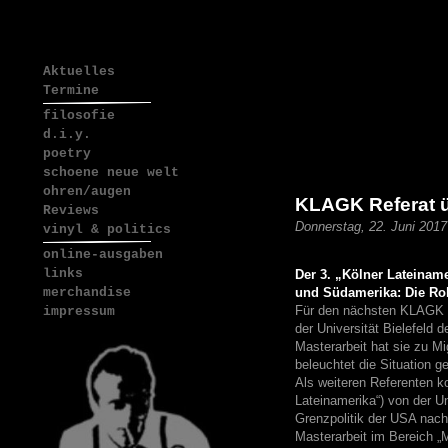
Aktuelles
Termine
filosofie
d.i.y.
poetry
schoene neue welt
ohren/augen
KLAGK Referat ü
Reviews
Donnerstag, 22. Juni 201
vinyl & politics
online-ausgaben
links
Der 3. „Kölner Lateiname
und Südamerika: Die Rol
merchandise
Für den nächsten KLAGK k
impressum
der Universität Bielefeld 
Masterarbeit hat sie zu M
beleuchtet die Situation 
Als weiteren Referenten k
Lateinamerika“) von der Un
Grenzpolitik der USA nach 
Masterarbeit im Bereich „M