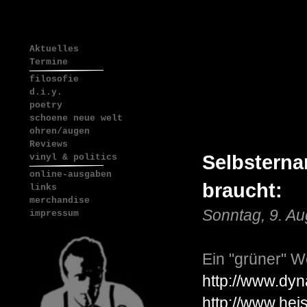
Aktuelles
Termine
filosofie
d.i.y.
poetry
schoene neue welt
ohren/augen
Reviews
Selbsterna
vinyl & politics
online-ausgaben
braucht:
links
merchandise
Sonntag, 9. A
impressum
Ein "grüner" W
http://www.dyna
http://www.heis