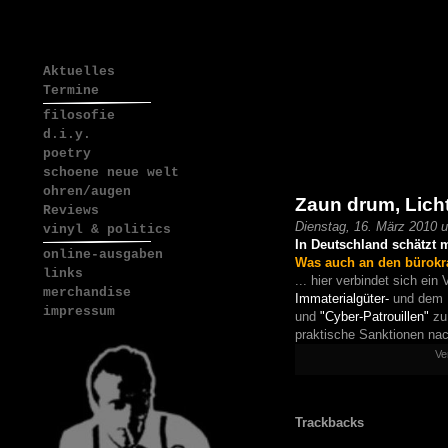
Aktuelles
Termine
filosofie
d.i.y.
poetry
schoene neue welt
ohren/augen
Zaun drum, Lich
Reviews
Dienstag, 16. März 2010 
vinyl & politics
In Deutschland schätzt m
online-ausgaben
Was auch an den bürokra
links
... hier verbindet sich ei
merchandise
Immaterialgüter-
und dem
impressum
und
"Cyber-Patrouillen"
zu 
praktische Sanktionen nac
Ve
Trackbacks