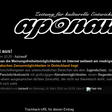
t aus!
um 10:29 -
futziwolf
an die Meinungsfreiheitsmöglichkeiten im Internet weltweit am niedrigs
tischen Zensurmöglichkeiten in Doitschland liegt:
n Vorschriftengewirr aus unterschiedlichen Bereichen wie dem
Jugendschutz
, d
Persönlichkeitsrecht
mit großzügigen
Abmahnmöglichkeiten
, einem
fliegend
einem ausgesprochen dichten Zensurfilz, der nicht nur theoretisch droht, so
h sich zieht.
röffentlicht von
futziwolf
am Dienstag, 16. März 2010 um 10:29. Like it ?
Trackback-URL für diesen Eintrag