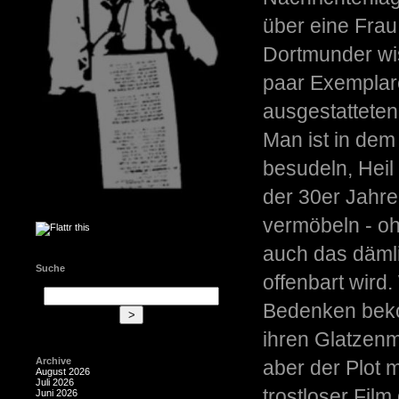
über eine Frau
Dortmunder wis
paar Exemplar
ausgestatteten
Man ist in dem 
besudeln, Heil
der 30er Jahre
vermöbeln - oh
auch das däml
Suche
offenbart wird
Bedenken bekom
ihren Glatzenm
Archive
aber der Plot m
August 2026
Juli 2026
trostloser Fil
Juni 2026