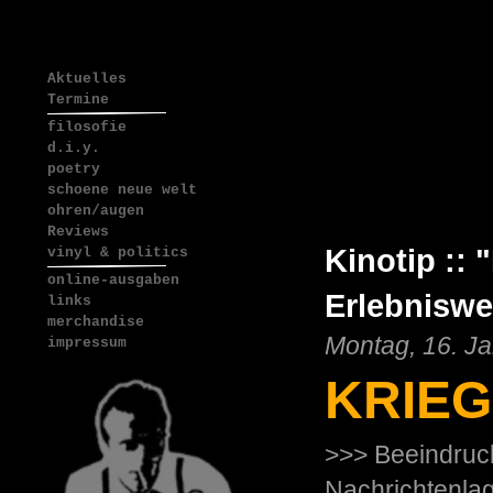
Aktuelles
Termine
filosofie
d.i.y.
poetry
schoene neue welt
ohren/augen
Reviews
Kinotip :: 
vinyl & politics
online-ausgaben
Erlebniswel
links
merchandise
Montag, 16. J
impressum
KRIEG
>>> Beeindruc
Nachrichtenla