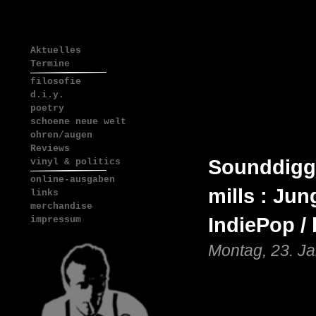
Aktuelles
Termine
filosofie
d.i.y.
poetry
schoene neue welt
ohren/augen
Reviews
Sounddigge
vinyl & politics
online-ausgaben
mills : Jun
links
merchandise
IndiePop /
impressum
Montag, 23. J