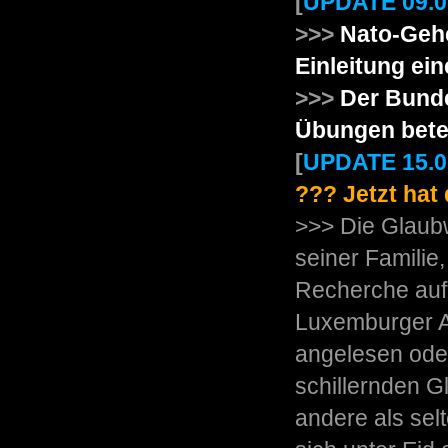
[
UPDATE 09.0
>>>
Nato-Geh
Einleitung ei
>>>
Der Bunde
Übungen betei
[
UPDATE 15.0
??? Jetzt hat
>>> Die Glaub
seiner Familie
Recherche auf
Luxemburger At
angelesen ode
schillernden G
andere als sel