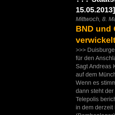
15.05.2013
Mittwoch, 8. M
BND und G
verwickel
>>> Duisburger
für den Anschl
Sagt Andreas K
auf dem Münch
Wenn es stimmt
dann steht der
Telepolis beri
in dem derzei