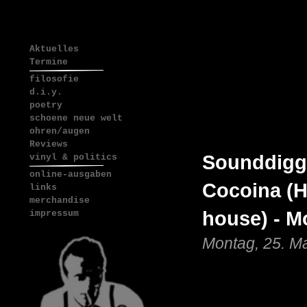
Aktuelles
Termine
filosofie
d.i.y.
poetry
schoene neue welt
ohren/augen
Reviews
Sounddigge
vinyl & politics
online-ausgaben
Cocoina (H
links
merchandise
house) - Mo
impressum
Montag, 25. M