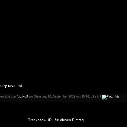
ery rave list
fentlicht von
futziwolf
am Dienstag, 10. September 2019 um 20:16. Like it ?
Trackback-URL für diesen Eintrag