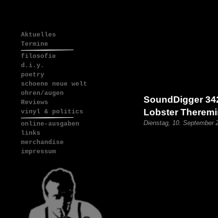
Aktuelles
Termine
filosofie
d.i.y.
poetry
schoene neue welt
ohren/augen
SoundDigger 342 
Reviews
Lobster Theremin
vinyl & politics
Dienstag, 10. September 
online-ausgaben
links
merchandise
impressum