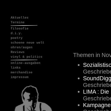
Aktuelles
Termine
filosofie
d.i.y.
poetry
schoene neue welt
ohren/augen
Reviews
Themen in No
vinyl & politics
online-ausgaben
Sozialisti
links
Geschrieb
merchandise
SoundDigg
impressum
Geschrieb
LIMA : Die
Geschrieb
Kampagne