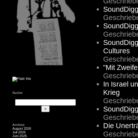
Geschrieb
SoundDigge
Geschrieb
SoundDigg
Geschrieb
SoundDigge
Cultures
Geschrieb
"Mit Zweif
Geschrieb
In Israel 
Krieg
Suche
Geschrieb
SoundDigg
Geschrieb
Die Unerträ
Archive
August 2026
Geschrieb
Juli 2026
Juni 2026