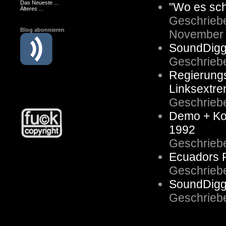
Das Neueste ...
"Wo es sch
Älteres ...
Geschrieb
Blog abonnieren
November
SoundDigge
Geschrieb
Regierungs
Linksextr
Geschrieb
Demo + Kon
1992
Geschrieb
Ecuadors P
Geschrieb
SoundDigge
Geschrieb