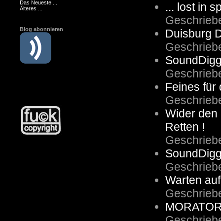
Das Neueste ...
... lost in
Älteres ...
Geschrieb
Blog abonnieren
Duisburg D
Geschrieb
SoundDigge
Geschrieb
Feines für
Geschrieb
Wider den
Retten !
Geschrieb
SoundDigg
Geschrieb
Warten auf
Geschrieb
MORATORIU
Geschrieb