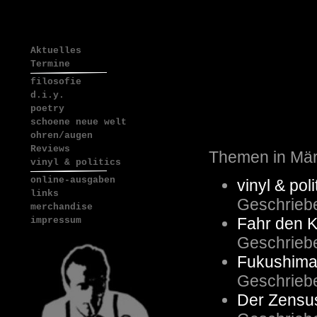
Aktuelles
Termine
filosofie
d.i.y.
poetry
schoene neue welt
ohren/augen
Reviews
Themen in Mär
vinyl & politics
online-ausgaben
vinyl & po
links
Geschrieb
merchandise
Fahr den K
impressum
Geschrieb
Fukushima:
Geschrieb
Der Zensus