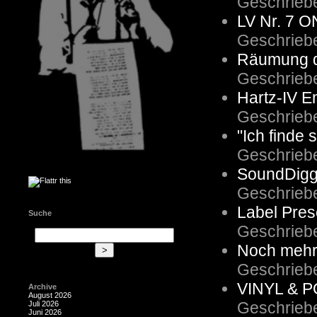
Geschrieb
LV Nr. 7 
Geschrieb
Räumung d
Geschrieb
Hartz-IV 
Geschrieb
"Ich finde 
Geschrieb
SoundDigg
Geschrieb
Label Pre
Suche
Geschrieb
Noch mehr
Geschrieb
VINYL & PO
Archive
August 2026
Geschrieb
Juli 2026
Juni 2026